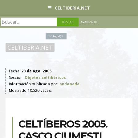
CELTIBERIA.NET
AVANZADO
Código QR
CELTIBERIA.NET
Fecha:
23 de ago. 2005
Sección:
Objetos celtibéricos
Información publicada por:
andanada
Mostrado 10.520 veces.
CELTÍBEROS 2005.
CASCO CIUMESTI