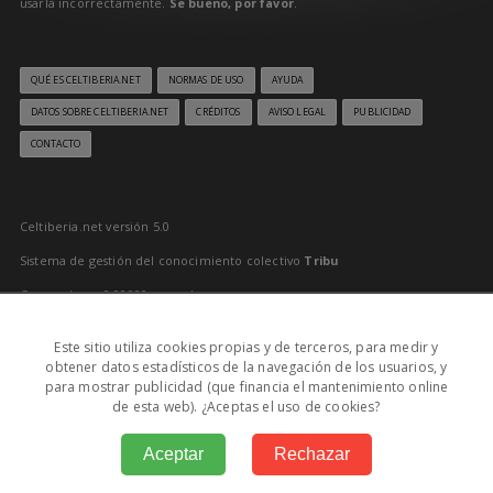
usarla incorrectamente.
Se bueno, por favor
.
QUÉ ES CELTIBERIA.NET
NORMAS DE USO
AYUDA
DATOS SOBRE CELTIBERIA.NET
CRÉDITOS
AVISO LEGAL
PUBLICIDAD
CONTACTO
Celtiberia.net versión 5.0
Sistema de gestión del conocimiento colectivo
Tribu
Generado en 0,00000 segundos
Último reciclado: 09/08/2026 6:00:03
Este sitio utiliza cookies propias y de terceros, para medir y
0
obtener datos estadísticos de la navegación de los usuarios, y
para mostrar publicidad (que financia el mantenimiento online
MD: 09/08/2026 11:32:00
de esta web). ¿Aceptas el uso de cookies?
Aceptar
Rechazar
© Todos los derechos reservados por
Silberius
Impulsado por
Silberius