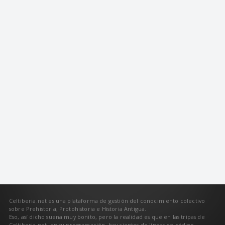
Celtiberia.net es una plataforma de gestión del conocimiento colectivo
sobre Prehistoria, Protohistoria e Historia Antigua.
Eso, así dicho suena muy bonito, pero la realidad es que en las tripas de
Celtiberia.net, en su programación, hay cientos de líneas de código