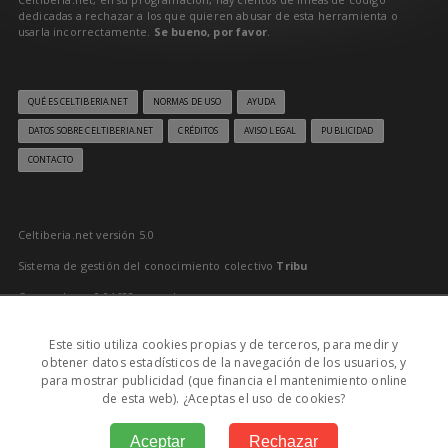
dedicadas a rechazar a los que quieren abusar de esta herramienta o
usarla incorrectamente.
Se bueno, por favor
.
QUÉ ES CELTIBERIA.NET
NORMAS DE USO
AYUDA
DATOS SOBRE CELTIBERIA.NET
CRÉDITOS
AVISO LEGAL
PUBLICIDAD
CONTACTO
Celtiberia.net versión 5.0
Sistema de gestión del conocimiento colectivo
Tribu
Generado en 0,04688 segundos
Último reciclado: 09/08/2026 6:00:03
Este sitio utiliza cookies propias y de terceros, para medir y
0
obtener datos estadísticos de la navegación de los usuarios, y
para mostrar publicidad (que financia el mantenimiento online
MD: 09/08/2026 11:36:00
de esta web). ¿Aceptas el uso de cookies?
Aceptar
Rechazar