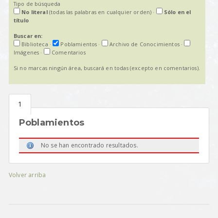
Tipo de búsqueda
No literal
(todas las palabras en cualquier orden)
·
Sólo en el
título
Buscar en:
Biblioteca
·
Poblamientos
·
Archivo de Conocimientos
·
Imágenes
·
Comentarios
Si no marcas ningún área, buscará en todas (excepto en comentarios).
Poblamientos
No se han encontrado resultados.
Volver arriba