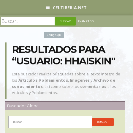
CELTIBERIA.NET
AVANZADO
Código QR
RESULTADOS PARA
“USUARIO: HHAISKIN"
Este buscador realiza búsquedas sobre el texto íntegro de
los
Artículos
,
Poblamientos
,
Imágenes
y
Archivo de
conocimientos
, así como sobre los
comentarios
a los
Artículos y Poblamientos.
Buscador Global