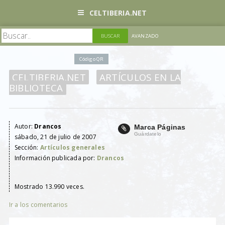
CELTIBERIA.NET
AVANZADO
Código QR
CELTIBERIA.NET
ARTÍCULOS EN LA
BIBLIOTECA
Autor:
Drancos
Marca Páginas
Guárdatelo
sábado, 21 de julio de 2007
Sección:
Artículos generales
Información publicada por:
Drancos
Mostrado 13.990 veces.
Ir a los comentarios