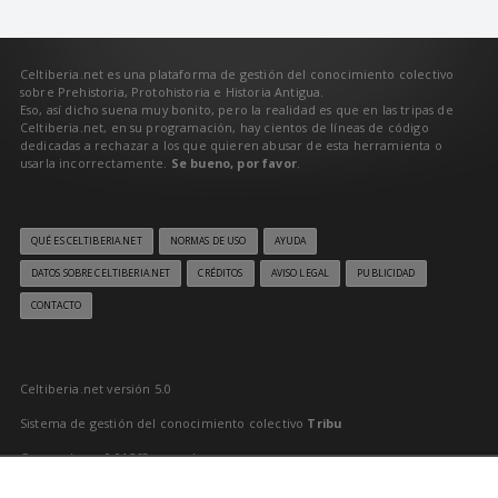
Celtiberia.net es una plataforma de gestión del conocimiento colectivo
sobre Prehistoria, Protohistoria e Historia Antigua.
Eso, así dicho suena muy bonito, pero la realidad es que en las tripas de
Celtiberia.net, en su programación, hay cientos de líneas de código
dedicadas a rechazar a los que quieren abusar de esta herramienta o
usarla incorrectamente.
Se bueno, por favor
.
QUÉ ES CELTIBERIA.NET
NORMAS DE USO
AYUDA
DATOS SOBRE CELTIBERIA.NET
CRÉDITOS
AVISO LEGAL
PUBLICIDAD
CONTACTO
Celtiberia.net versión 5.0
Sistema de gestión del conocimiento colectivo
Tribu
Generado en 0,01563 segundos
Último reciclado: 08/08/2026 6:00:03