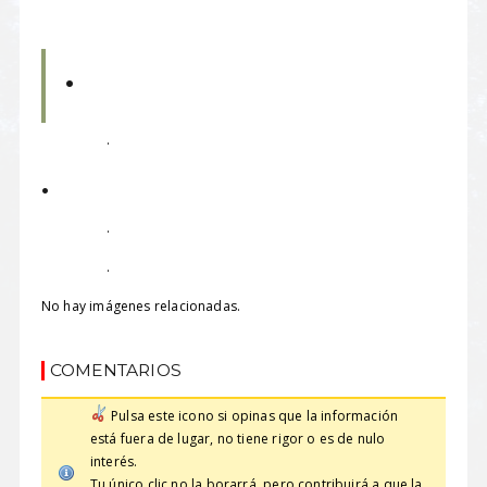
.
.
.
.
.
No hay imágenes relacionadas.
COMENTARIOS
Pulsa este icono si opinas que la información
está fuera de lugar, no tiene rigor o es de nulo
interés.
Tu único clic no la borarrá, pero contribuirá a que la